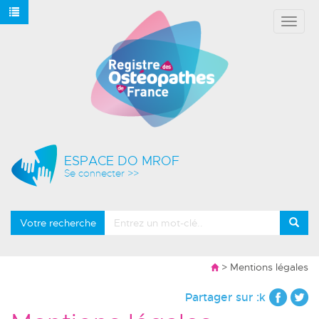
Affich
le
menu
ESPACE DO MROF
Se connecter >>
Votre recherche
> Mentions légales
Partager sur :k