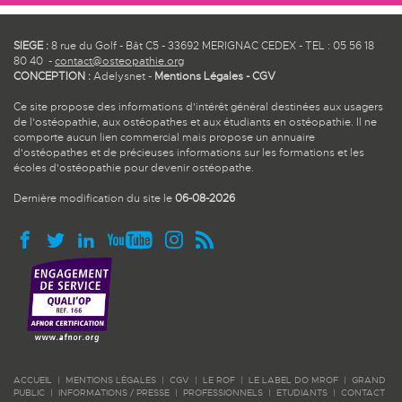
SIEGE :
8 rue du Golf - Bât C5 - 33692 MERIGNAC CEDEX - TEL : 05 56 18
80 40 -
contact@osteopathie.org
CONCEPTION :
Adelysnet
-
Mentions Légales
-
CGV
Ce site propose des informations d'intérêt général destinées aux usagers
de l'ostéopathie, aux ostéopathes et aux étudiants en ostéopathie. Il ne
comporte aucun lien commercial mais propose un annuaire
d'ostéopathes et de précieuses informations sur les formations et les
écoles d'ostéopathie pour devenir ostéopathe.
Dernière modification du site le
06-08-2026
ACCUEIL
|
MENTIONS LÉGALES
|
CGV
|
LE ROF
|
LE LABEL DO MROF
|
GRAND
PUBLIC
|
INFORMATIONS / PRESSE
|
PROFESSIONNELS
|
ETUDIANTS
|
CONTACT